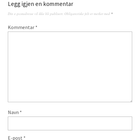
Legg igjen en kommentar
Din e-postadresse vil ikke bli publisert.
Obligatoriske felt er merket med
*
Kommentar
*
Navn
*
E-post
*