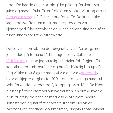
godt. De hadde en del økologiske pålegg, ferskpresset
juice og masse frukt. Etter frokosten sjekket vi ut og dro til
Behag din smag
på Gabels torv for kaffe. De kunne ikke
lage noe iskaffe uten melk, men espressoen var
kjempegod. Fikk inntrykk at de kunne sakene sine her, så ta
turen innom for litt kvalitetskaffe.
Dette var alt vi rakk på det døgnet vi var i Aalborg, men
jeg hadde på forhånd fått mange tips av Cathrine i
VisitAalborg
– noe jeg virkelig anbefaler folk å gjøre. Ta
kontakt med turistbyråene og du får skikkelig bra tips. En
ting vi ikke rakk å gjøre mens vi var der var «
beerwalk
»
hvor du kjøper et glass for 100 kroner og kan gå rundt til
seks forskjellige steder og fylle opp glasset. Man får kjøpt
glasset på for eksempel Vinspecialisten, en butikk hvor vi
gikk litt crazy og handlet med oss kvota hjem. Andre
spisesteder jeg har fått anbefalt utenom Fusion er
Mortens kro for dansk gourmetmat, Pingvin tapas&vinbar