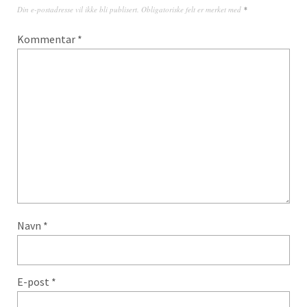
Din e-postadresse vil ikke bli publisert.
Obligatoriske felt er merket med
*
Kommentar
*
Navn
*
E-post
*