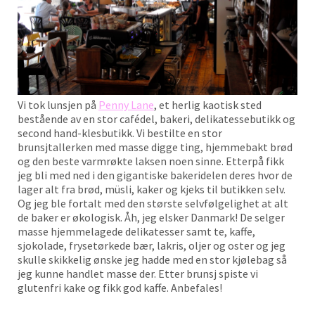
Vi tok lunsjen på
Penny Lane
, et herlig kaotisk sted
bestående av en stor cafédel, bakeri, delikatessebutikk og
second hand-klesbutikk. Vi bestilte en stor
brunsjtallerken med masse digge ting, hjemmebakt brød
og den beste varmrøkte laksen noen sinne. Etterpå fikk
jeg bli med ned i den gigantiske bakeridelen deres hvor de
lager alt fra brød, müsli, kaker og kjeks til butikken selv.
Og jeg ble fortalt med den største selvfølgelighet at alt
de baker er økologisk. Åh, jeg elsker Danmark! De selger
masse hjemmelagede delikatesser samt te, kaffe,
sjokolade, frysetørkede bær, lakris, oljer og oster og jeg
skulle skikkelig ønske jeg hadde med en stor kjølebag så
jeg kunne handlet masse der. Etter brunsj spiste vi
glutenfri kake og fikk god kaffe. Anbefales!