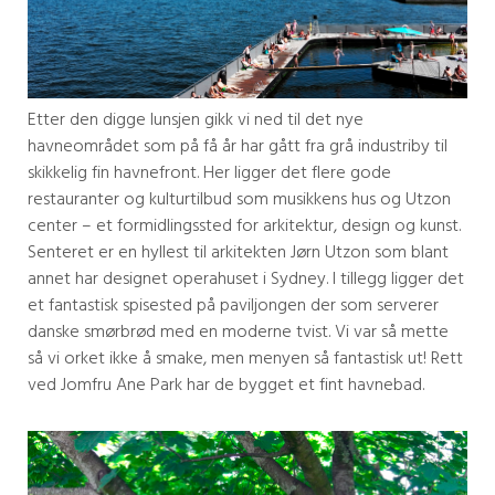
Etter den digge lunsjen gikk vi ned til det nye
havneområdet som på få år har gått fra grå industriby til
skikkelig fin havnefront. Her ligger det flere gode
restauranter og kulturtilbud som musikkens hus og Utzon
center – et formidlingssted for arkitektur, design og kunst.
Senteret er en hyllest til arkitekten Jørn Utzon som blant
annet har designet operahuset i Sydney. I tillegg ligger det
et fantastisk spisested på paviljongen der som serverer
danske smørbrød med en moderne tvist. Vi var så mette
så vi orket ikke å smake, men menyen så fantastisk ut! Rett
ved Jomfru Ane Park har de bygget et fint havnebad.