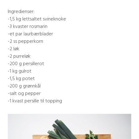
Ingredienser:
-1,5 kg lettsaltet svineknoke
-3 kvaster rosmarin
-et par laurbærblader
-2 ss pepperkorn
-2 løk
-2 purreløk
-200 g persillerot
-1 kg gulrot
-1,5 kg potet
-200 g grønnkål
-salt og pepper
-1 kvast persille til topping