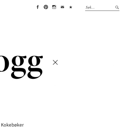
Face
Pint
Insta
Emai
(Per
boo
eres
gra
l
sonv
k
t
m
erne
rklæ
ring)
Kokebøker