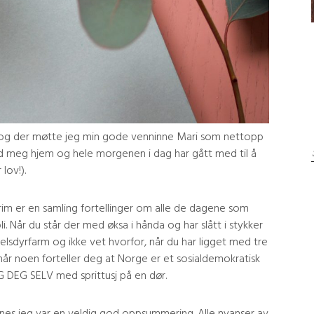
 og der møtte jeg min gode venninne Mari som nettopp
 med meg hjem og hele morgenen i dag har gått med til å
lov!).
rim er en samling fortellinger om alle de dagene som
i. Når du står der med øksa i hånda og har slått i stykker
elsdyrfarm og ikke vet hvorfor, når du har ligget med tre
når noen forteller deg at Norge er et sosialdemokratisk
G DEG SELV med sprittusj på en dør.
ynes jeg var en veldig god oppsummering. Alle nyanser av