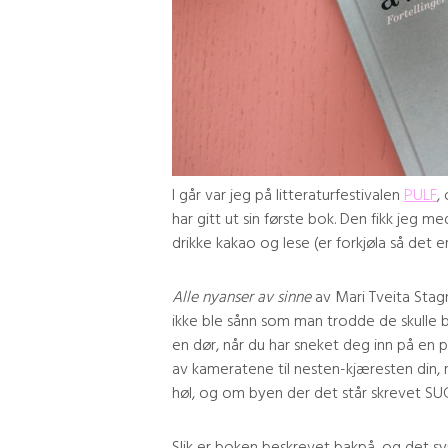
I går var jeg på litteraturfestivalen
PULF
,
har gitt ut sin første bok. Den fikk jeg
drikke kakao og lese (er forkjøla så det er 
Alle nyanser av sinne
av Mari Tveita Stag
ikke ble sånn som man trodde de skulle bl
en dør, når du har sneket deg inn på en p
av kameratene til nesten-kjæresten din, 
høl, og om byen der det står skrevet SU
Slik er boken beskrevet bakpå, og det s