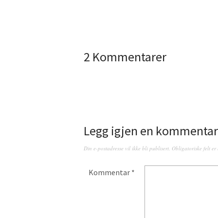
2 Kommentarer
Legg igjen en kommentar
Din e-postadresse vil ikke bli publisert.
Obligatoriske felt e
Kommentar
*