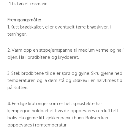
-1 ts tørket rosmarin
Fremgangsmåte:
1. Kutt brødskalker, eller eventuelt tørre brødskiver, i
terninger.
2. Varm opp en støpejernspanne til medium varme og ha i
oljen. Ha i brødbitene og krydderet.
3. Stek brødbitene til de er sprø og gylne. Skru gjerne ned
temperaturen og la dem stå og «tørke» i en halvtimes tid
på slutten.
4. Ferdige krutonger som er helt sprøstekte har
kjempegod holdbarhet hvis de oppbevares i en lufttett
boks. Ha gjerne litt kjøkkenpapir i bunn. Boksen kan
oppbevares i romtemperatur.