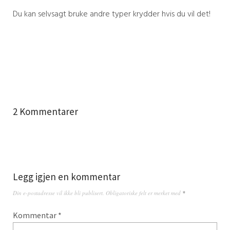
Du kan selvsagt bruke andre typer krydder hvis du vil det!
2 Kommentarer
Legg igjen en kommentar
Din e-postadresse vil ikke bli publisert.
Obligatoriske felt er merket med
*
Kommentar
*