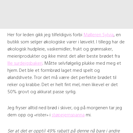
Her for leden gikk jeg tilfeldigvis forbi
Mølleren Sylvia
, en
butikk som selger økologiske varer i løsvekt. I tillegg har de
økologisk hudpleie, vaskemidler, frukt og grønnsaker,
meieriprodukter og ikke minst det aller beste brødet fra
Ille surdeigsbakeri
. Måtte selvfølgelig plukke med meg et
hjem. Det ble et formbrød laget med spelt og
ølandshvete. Tror det må være det perfekte brødet til
reker og krabbe. Det er helt fint mel, men likevel er det
50% grovt og akkurat passe syrlig.
Jeg fryser alltid ned brød i skiver, og på morgenen tar jeg
dem opp og «rister» i
støpejernspanna
mi.
Ser at det er opptil 49% rabatt på denne nå bare i andre