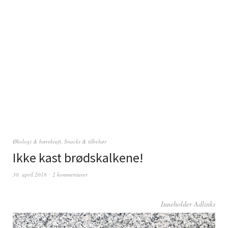
Økologi & bærekraft
,
Snacks & tilbehør
Ikke kast brødskalkene!
30. april 2018
2 kommentarer
Inneholder Adlinks