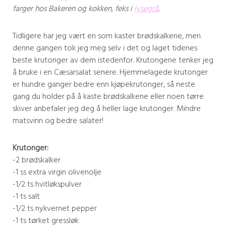
farger hos Bakeren og kokken, feks i
lysegrå
.
Tidligere har jeg vært en som kaster brødskalkene, men
denne gangen tok jeg meg selv i det og laget tidenes
beste krutonger av dem istedenfor. Krutongene tenker jeg
å bruke i en Cæsarsalat senere. Hjemmelagede krutonger
er hundre ganger bedre enn kjøpekrutonger, så neste
gang du holder på å kaste brødskalkene eller noen tørre
skiver anbefaler jeg deg å heller lage krutonger. Mindre
matsvinn og bedre salater!
Krutonger:
-2 brødskalker
-1 ss extra virgin olivenolje
-1/2 ts hvitløkspulver
-1 ts salt
-1/2 ts nykvernet pepper
-1 ts tørket gressløk