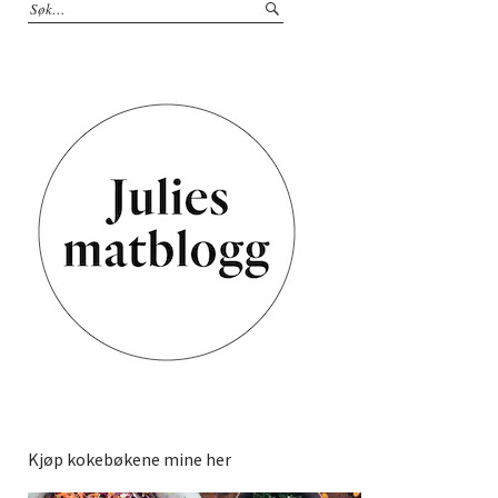
Kjøp kokebøkene mine her