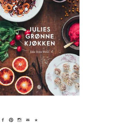
Face
Pint
Insta
Emai
(Per