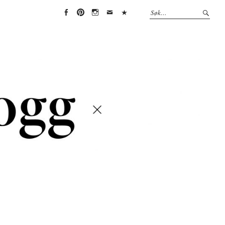
Face
Pint
Insta
Emai
(Per
boo
eres
gra
l
sonv
k
t
m
erne
rklæ
ring)