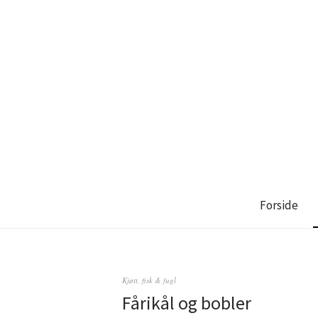
Forside
Kjøtt, fisk & fugl
Fårikål og bobler