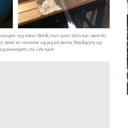
esongen. Jeg elsker fårikål, men synes lukta kan være litt
rfor deler en venninne og jeg på denne fårikålgryta og
og pinnekjøtt) ute. Life hack!