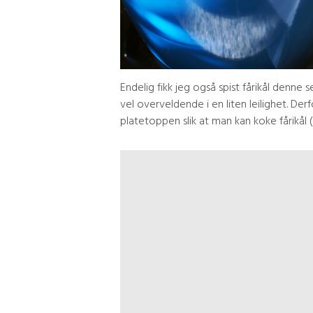
Endelig fikk jeg også spist fårikål denne s
vel overveldende i en liten leilighet. De
platetoppen slik at man kan koke fårikål (