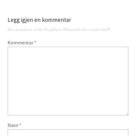
Legg igjen en kommentar
Din e-postadresse vil ikke bli publisert.
Obligatoriske felt er merket med
*
Kommentar
*
Navn
*