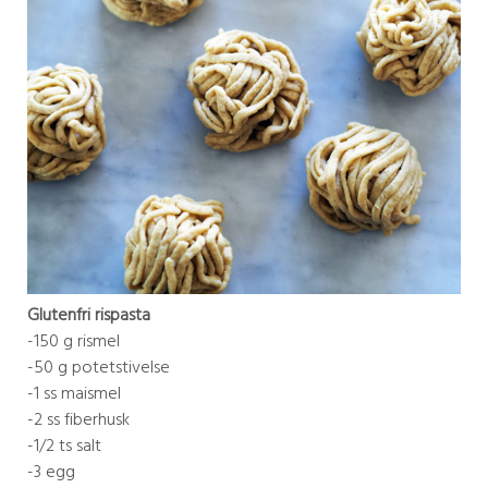
Glutenfri rispasta
-150 g rismel
-50 g potetstivelse
-1 ss maismel
-2 ss fiberhusk
-1/2 ts salt
-3 egg