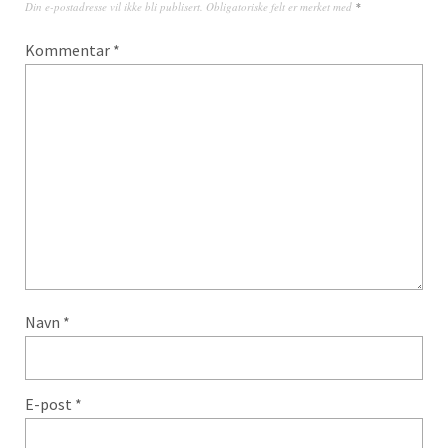
Din e-postadresse vil ikke bli publisert.
Obligatoriske felt er merket med
*
Kommentar
*
Navn
*
E-post
*