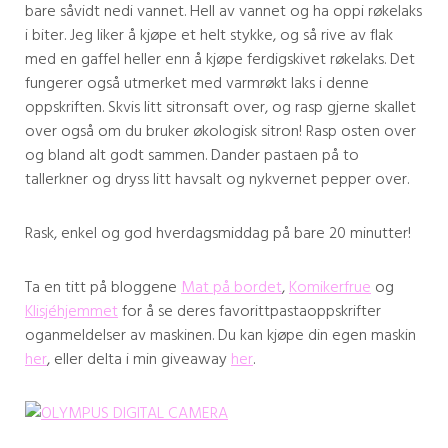
bare såvidt nedi vannet. Hell av vannet og ha oppi røkelaks
i biter. Jeg liker å kjøpe et helt stykke, og så rive av flak
med en gaffel heller enn å kjøpe ferdigskivet røkelaks. Det
fungerer også utmerket med varmrøkt laks i denne
oppskriften. Skvis litt sitronsaft over, og rasp gjerne skallet
over også om du bruker økologisk sitron! Rasp osten over
og bland alt godt sammen. Dander pastaen på to
tallerkner og dryss litt havsalt og nykvernet pepper over.
Rask, enkel og god hverdagsmiddag på bare 20 minutter!
Ta en titt på bloggene
Mat på bordet
,
Komikerfrue
og
Klisjéhjemmet
for å se deres favorittpastaoppskrifter
oganmeldelser av maskinen. Du kan kjøpe din egen maskin
her
, eller delta i min giveaway
her
.