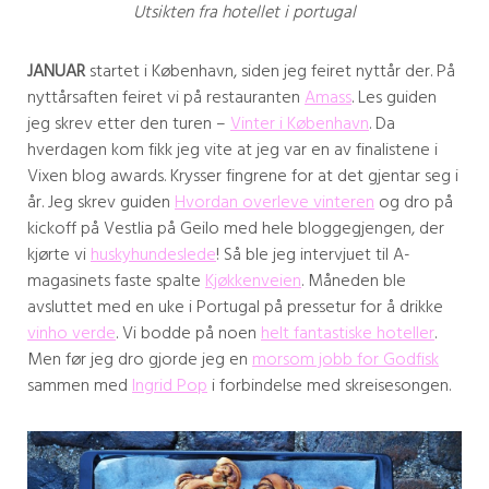
Utsikten fra hotellet i portugal
JANUAR
startet i København, siden jeg feiret nyttår der. På
nyttårsaften feiret vi på restauranten
Amass
. Les guiden
jeg skrev etter den turen –
Vinter i København
. Da
hverdagen kom fikk jeg vite at jeg var en av finalistene i
Vixen blog awards. Krysser fingrene for at det gjentar seg i
år. Jeg skrev guiden
Hvordan overleve vinteren
og dro på
kickoff på Vestlia på Geilo med hele bloggegjengen, der
kjørte vi
huskyhundeslede
! Så ble jeg intervjuet til A-
magasinets faste spalte
Kjøkkenveien
. Måneden ble
avsluttet med en uke i Portugal på pressetur for å drikke
vinho verde
. Vi bodde på noen
helt fantastiske hoteller
.
Men før jeg dro gjorde jeg en
morsom jobb for Godfisk
sammen med
Ingrid Pop
i forbindelse med skreisesongen.