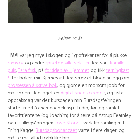
Feirer 24 år
I
MAI
var jeg mye i skogen og i grøftekanter for å plukke
ramsløk
og andre
spiselige ville vekster
. Jeg var i
Kamille
puls
,
Tara frisk
, på
forsiden av Hjemmet
og fikk
terningkast
5
for boken min Kjernesunt. Jeg skrev et blogginnlegg om
prossessen å skrive bok
, og gjorde en morsom jobb for
match.com. Jeg laget en
digital singelkokebok
, og siste
opptaksdag var det bursdagen min. Bursdagsfeiringen
startet med å champagnelunsj i studio, før jeg samlet
favorittjentene (og Joachim) for å feire på Astrup Fearnley
og utstillingsåpningen
Love Story
– verk fra samlingen til
Erling Kagge.
Bursdagsbonanzaet
varte i flere dager, og
måtte mai alltid forbli like bra.