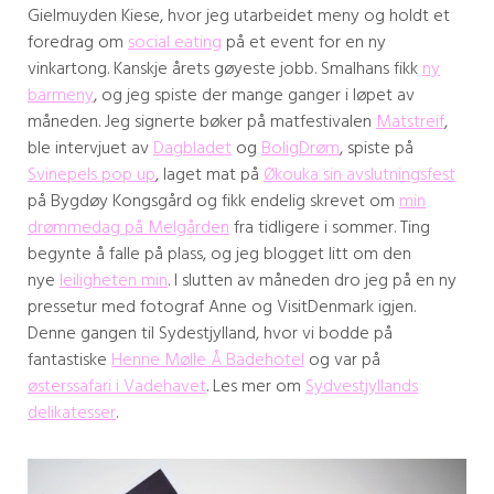
Gielmuyden Kiese, hvor jeg utarbeidet meny og holdt et
foredrag om
social eating
på et event for en ny
vinkartong. Kanskje årets gøyeste jobb. Smalhans fikk
ny
barmeny
, og jeg spiste der mange ganger i løpet av
måneden. Jeg signerte bøker på matfestivalen
Matstreif
,
ble intervjuet av
Dagbladet
og
BoligDrøm
, spiste på
Svinepels pop up
, laget mat på
Økouka sin avslutningsfest
på Bygdøy Kongsgård og fikk endelig skrevet om
min
drømmedag på Melgården
fra tidligere i sommer. Ting
begynte å falle på plass, og jeg blogget litt om den
nye
leiligheten min
. I slutten av måneden dro jeg på en ny
pressetur med fotograf Anne og VisitDenmark igjen.
Denne gangen til Sydestjylland, hvor vi bodde på
fantastiske
Henne Mølle Å Badehotel
og var på
østerssafari i Vadehavet
. Les mer om
Sydvestjyllands
delikatesser
.