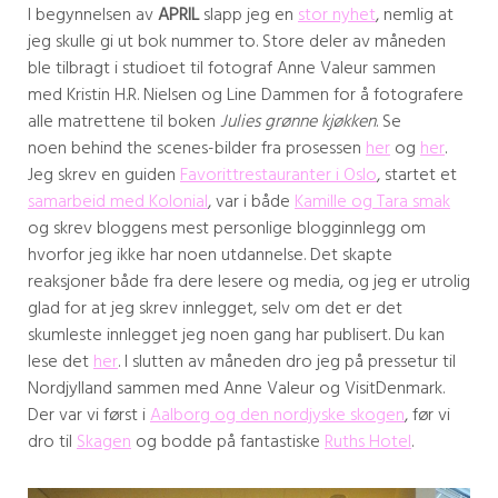
I begynnelsen av
APRIL
slapp jeg en
stor nyhet
, nemlig at
jeg skulle gi ut bok nummer to. Store deler av måneden
ble tilbragt i studioet til fotograf Anne Valeur sammen
med Kristin H.R. Nielsen og Line Dammen for å fotografere
alle matrettene til boken
Julies grønne kjøkken
. Se
noen behind the scenes-bilder fra prosessen
her
og
her
.
Jeg skrev en guiden
Favorittrestauranter i Oslo
, startet et
samarbeid med Kolonial
, var i både
Kamille og Tara smak
og skrev bloggens mest personlige blogginnlegg om
hvorfor jeg ikke har noen utdannelse. Det skapte
reaksjoner både fra dere lesere og media, og jeg er utrolig
glad for at jeg skrev innlegget, selv om det er det
skumleste innlegget jeg noen gang har publisert. Du kan
lese det
her
. I slutten av måneden dro jeg på pressetur til
Nordjylland sammen med Anne Valeur og VisitDenmark.
Der var vi først i
Aalborg og den nordjyske skogen
, før vi
dro til
Skagen
og bodde på fantastiske
Ruths Hotel
.