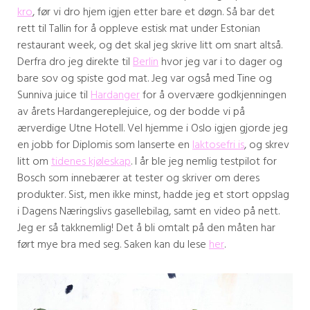
kro
, før vi dro hjem igjen etter bare et døgn. Så bar det
rett til Tallin for å oppleve estisk mat under Estonian
restaurant week, og det skal jeg skrive litt om snart altså.
Derfra dro jeg direkte til
Berlin
hvor jeg var i to dager og
bare sov og spiste god mat. Jeg var også med Tine og
Sunniva juice til
Hardanger
for å overvære godkjenningen
av årets Hardangereplejuice, og der bodde vi på
ærverdige Utne Hotell. Vel hjemme i Oslo igjen gjorde jeg
en jobb for Diplomis som lanserte en
laktosefri is
, og skrev
litt om
tidenes kjøleskap
. I år ble jeg nemlig testpilot for
Bosch som innebærer at tester og skriver om deres
produkter. Sist, men ikke minst, hadde jeg et stort oppslag
i Dagens Næringslivs gasellebilag, samt en video på nett.
Jeg er så takknemlig! Det å bli omtalt på den måten har
ført mye bra med seg. Saken kan du lese
her
.