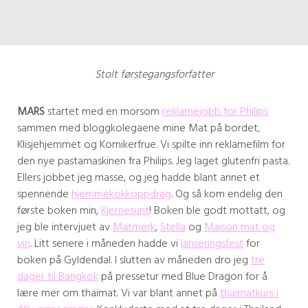
Stolt førstegangsforfatter
MARS
startet med en morsom
reklamejobb for Philips
sammen med bloggkolegaene mine Mat på bordet,
Klisjehjemmet og Komikerfrue. Vi spilte inn reklamefilm for
den nye pastamaskinen fra Philips. Jeg laget glutenfri pasta.
Ellers jobbet jeg masse, og jeg hadde blant annet et
spennende
hjemmekokkoppdrag
. Og så kom endelig den
første boken min,
Kjernesunt
! Boken ble godt mottatt, og
jeg ble intervjuet av
Matmerk
,
Stella
og
Maison mat og
vin
. Litt senere i måneden hadde vi
lanseringsfest
for
boken på Gyldendal. I slutten av måneden dro jeg
tre
dager til Bangkok
på pressetur med Blue Dragon for å
lære mer om thaimat. Vi var blant annet på
thaimatkurs i