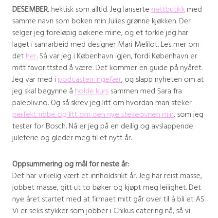
DESEMBER
, hektisk som alltid. Jeg lanserte
nettbutikk
med
samme navn som boken min Julies grønne kjøkken. Der
selger jeg foreløpig bøkene mine, og et forkle jeg har
laget i samarbeid med designer Mari Melilot. Les mer om
det
her
. Så var jeg i København igjen, fordi København er
mitt favorittsted å være. Det kommer en guide på nyåret.
Jeg var med i
podcasten ingefær
, og slapp nyheten om at
jeg skal begynne å
holde kurs
sammen med Sara fra
paleoliv.no. Og så skrev jeg litt om hvordan man steker
perfekt ribbe og litt om den nye stekeovnen min
, som jeg
tester for Bosch. Nå er jeg på en deilig og avslappende
juleferie og gleder meg til et nytt år.
Oppsummering og mål for neste år:
Det har virkelig vært et innholdsrikt år. Jeg har reist masse,
jobbet masse, gitt ut to bøker og kjøpt meg leilighet. Det
nye året startet med at firmaet mitt går over til å bli et AS.
Vi er seks stykker som jobber i Chikus catering nå, så vi