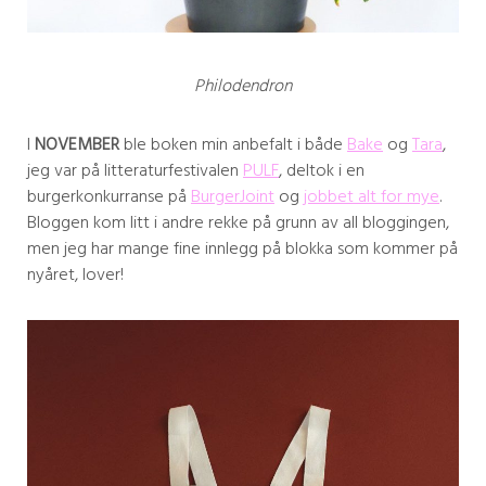
Philodendron
I
NOVEMBER
ble boken min anbefalt i både
Bake
og
Tara
,
jeg var på litteraturfestivalen
PULF
, deltok i en
burgerkonkurranse på
BurgerJoint
og
jobbet alt for mye
.
Bloggen kom litt i andre rekke på grunn av all bloggingen,
men jeg har mange fine innlegg på blokka som kommer på
nyåret, lover!