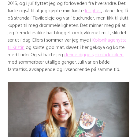
2015, og i juli flyttet jeg og forloveden fra hverandre. Det
førte også til at jeg kjøpte min første
leilighet
, alene. Jeg lå
på stranda i Tisvildeleje og var i budrunder, men fikk til slutt
kuppet til meg drømmeleiligheten. Det minner meg på at
jeg fremdeles ikke har blogget om kjøkkenet mitt, slik det
ser ut i dag. Ellers i sommer var jeg mye i
Kolonihagehytta
til Kristin
og spiste god mat, sløvet i hengekøya og koste
med Ludo. Og så bakte jeg
denne digge sjokoladekaken
med sommerbær utallige ganger. Juli var en både
fantastisk, avslappende og livsendrende på samme tid.