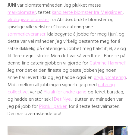
JUNI
var blomstermåneden. Jeg plukket masse
markblomster
, testet
kandiserte blomster fra Melgården
,
økologiske blomster
fra Abildsø, brukte blomster og
spiselige ville vekster i Chikus catering sine
sommerleveranser
. Ida begynte å jobbe for meg i juni, og
dette var vel måneden jeg virkelig bestemte meg for å
satse skikkelig på cateringen. Jobbet meg halvt ihjel, av og
til flere døgn i strekk. Men det var så verdt det. Bare se på
denne fine cateringjobben vi gjorde for
Cathrine Hammel
!
Jeg tror det er den fineste og beste jobben jeg noen
sinne har levert. Ida og jeg hadde også en
bryllupscatering
.
Midt mellom all jobbingen signerte jeg med
catering
collective
, var på
Ylajali for andre gang
og feiret bursdag,
og hadde en stor sak i
Det Nye
. I slutten av måneden var
jeg på jobb for
Piknik i parken
for å teste festivalmaten.
Den var overraskende bra!