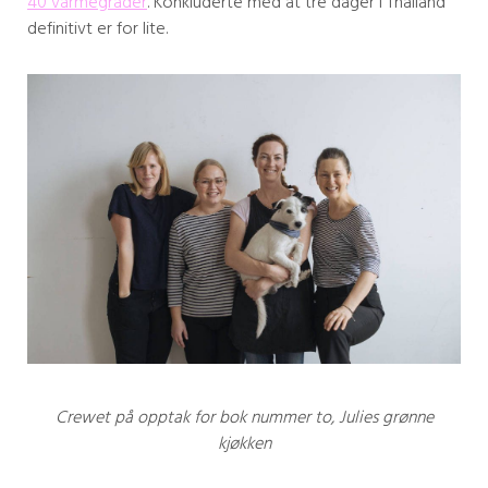
40 varmegrader
. Konkluderte med at tre dager i Thailand
definitivt er for lite.
Crewet på opptak for bok nummer to, Julies grønne
kjøkken