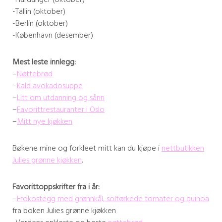
-Tallin (oktober)
-Berlin (oktober)
-København (desember)
Mest leste innlegg:
–
Nøttebrød
–
Kald avokadosuppe
–
Litt om utdanning og sånn
–
Favorittrestauranter i Oslo
–
Mitt nye kjøkken
Bøkene mine og forkleet mitt kan du kjøpe i
nettbutikken
Julies grønne kjøkken
.
Favorittoppskrifter fra i år:
–
Frokostegg med grønnkål, soltørkede tomater og quinoa
fra boken Julies grønne kjøkken