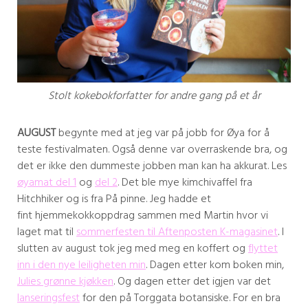
Stolt kokebokforfatter for andre gang på et år
AUGUST
begynte med at jeg var på jobb for Øya for å
teste festivalmaten. Også denne var overraskende bra, og
det er ikke den dummeste jobben man kan ha akkurat. Les
øyamat del 1
og
del 2
. Det ble mye kimchivaffel fra
Hitchhiker og is fra På pinne. Jeg hadde et
fint hjemmekokkoppdrag sammen med Martin hvor vi
laget mat til
sommerfesten til Aftenposten K-magasinet
. I
slutten av august tok jeg med meg en koffert og
flyttet
inn i den nye leiligheten min
. Dagen etter kom boken min,
Julies grønne kjøkken
. Og dagen etter det igjen var det
lanseringsfest
for den på Torggata botansiske. For en bra