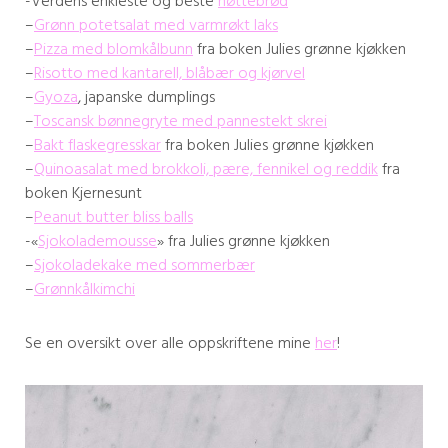
-Verdens enkleste og beste
nøttebrød
–
Grønn potetsalat med varmrøkt laks
–
Pizza med blomkålbunn
fra boken Julies grønne kjøkken
–
Risotto med kantarell, blåbær og kjørvel
–
Gyoza
, japanske dumplings
–
Toscansk bønnegryte med pannestekt skrei
–
Bakt flaskegresskar
fra boken Julies grønne kjøkken
–
Quinoasalat med brokkoli, pære, fennikel og reddik
fra
boken Kjernesunt
–
Peanut butter bliss balls
-«
Sjokolademousse
» fra Julies grønne kjøkken
–
Sjokoladekake med sommerbær
–
Grønnkålkimchi
Se en oversikt over alle oppskriftene mine
her
!