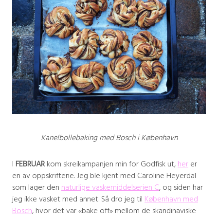
Kanelbollebaking med Bosch i København
I
FEBRUAR
kom skreikampanjen min for Godfisk ut,
her
er
en av oppskriftene. Jeg ble kjent med Caroline Heyerdal
som lager den
naturlige vaskemiddelserien C
, og siden har
jeg ikke vasket med annet. Så dro jeg til
København med
Bosch
, hvor det var «bake off» mellom de skandinaviske