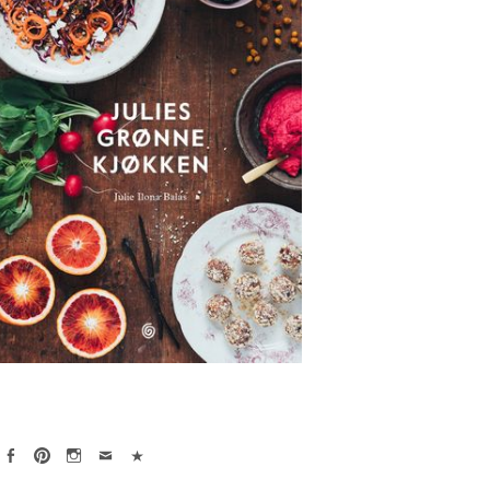
Face
Pint
Insta
Emai
(Per