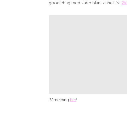
goodiebag med varer blant annet fra
Øk
Påmelding
her
!