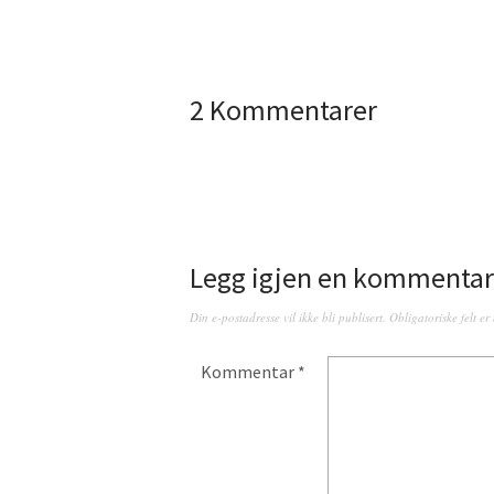
2 Kommentarer
Legg igjen en kommentar
Din e-postadresse vil ikke bli publisert.
Obligatoriske felt e
Kommentar
*