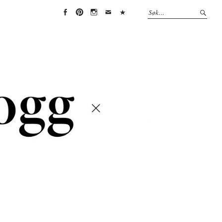
Face
Pint
Insta
Emai
(Per
boo
eres
gra
l
sonv
k
t
m
erne
rklæ
ring)