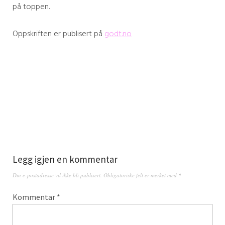
på toppen.
Oppskriften er publisert på
godt.no
Legg igjen en kommentar
Din e-postadresse vil ikke bli publisert.
Obligatoriske felt er merket med
*
Kommentar
*