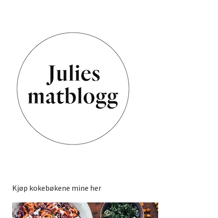
Kjøp kokebøkene mine her