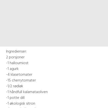
Ingredienser:
2 porsjoner
-1 halloumiost
-1 agurk
-4 klasetomater
-15 cherrytomater
-1/2 rødløk
-1 håndfull kalamataoliven
-1 potte dill
-1 økologisk sitron