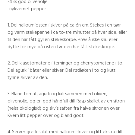
-4 ss god olivenolje
-nykvernet pepper
1. Del halloumiosten i skiver på ca én cm. Stekes i en tørr
og varm stekepanne i ca to-tre minutter på hver side, eller
til den har fått gyllen stekeskorpe. Prøv å ikke snu eller
dytte for mye på osten før den har fått stekeskorpe.
2. Del klasetomatene i terninger og cherrytomatene i to.
Del agurk i båter eller skiver. Del rødløken i to og kutt
tynne skiver av den.
3. Bland tomat, agurk og løk sammen med oliven,
olivenolje, og en god håndfull dill. Rasp skallet av en sitron
(helst økologisk!) og skvis saften fra halve sitronen over.
Kvern litt pepper over og bland godt.
4. Server gresk salat med halloumiskiver og litt ekstra dill