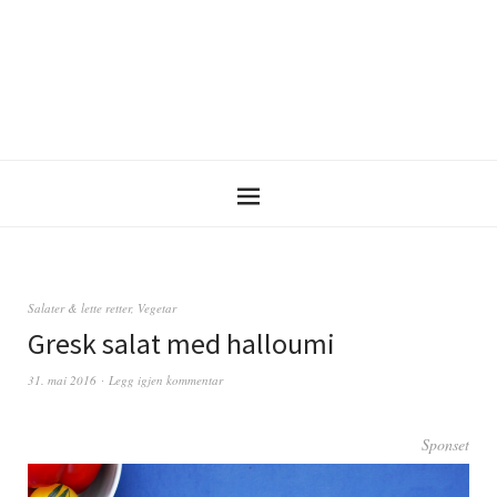
Salater & lette retter
,
Vegetar
Gresk salat med halloumi
31. mai 2016
Legg igjen kommentar
Sponset