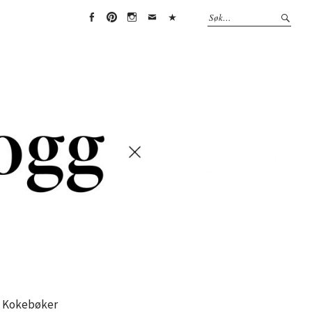
Face
Pint
Insta
Emai
(Per
boo
eres
gra
l
sonv
k
t
m
erne
rklæ
ring)
Kokebøker