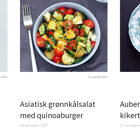
riften
Se oppskriften
Asiatisk grønnkålsalat
Auber
med quinoaburger
kikert
24. november 2017
22. november