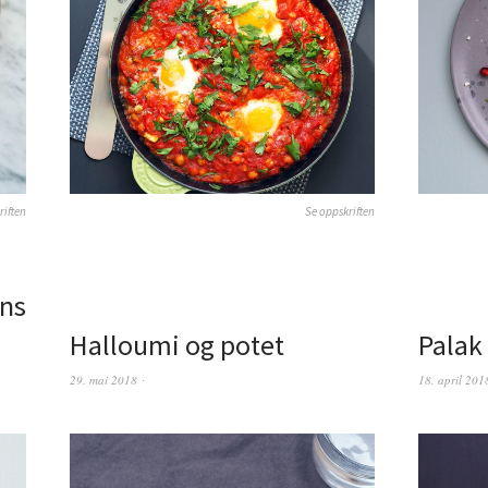
riften
Se oppskriften
ns
Halloumi og potet
Palak
29. mai 2018
18. april 201