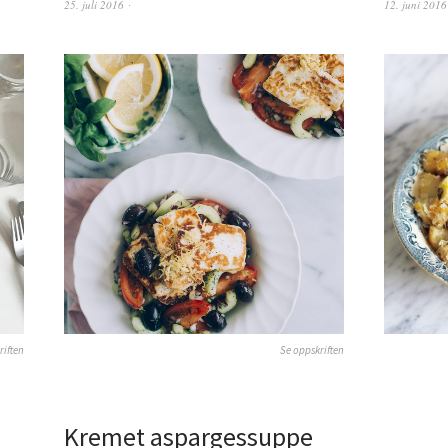
25. juli 2016
12. juni 2016
riften
Se oppskriften
Kremet aspargessuppe