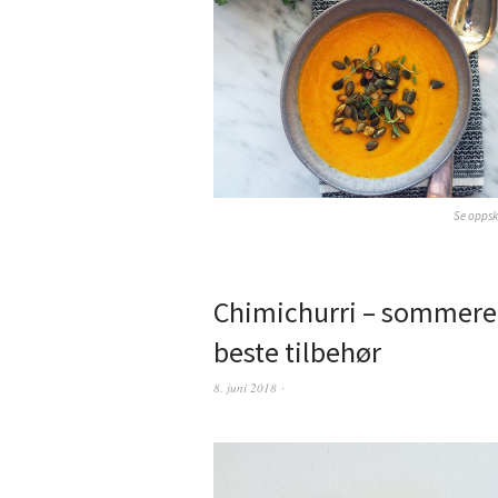
Se oppsk
Chimichurri – sommere
beste tilbehør
8. juni 2018