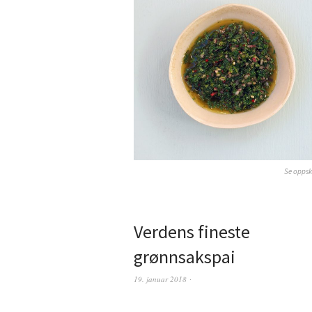
Se oppsk
Verdens fineste
grønnsakspai
19. januar 2018