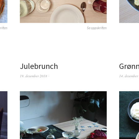
riften
Se oppskriften
Julebrunch
Grønn
19. desember 2018
14. desember