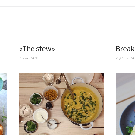
«The stew»
Break
1. mars 2019
7. februar 20