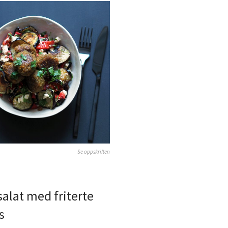
Se oppskriften
salat med friterte
s