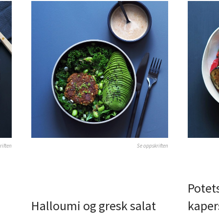
riften
Se oppskriften
Potet
Halloumi og gresk salat
kaper