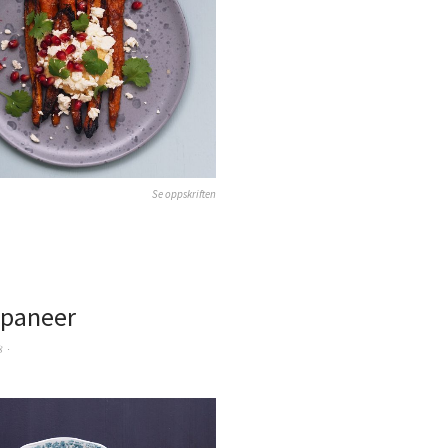
Se oppskriften
 paneer
8