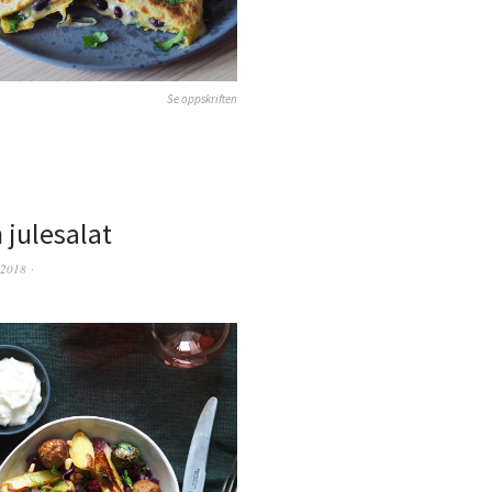
Se oppskriften
 julesalat
 2018