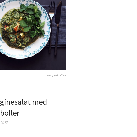
Se oppskriften
ginesalat med
boller
 2017