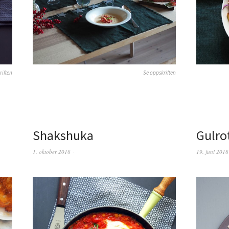
riften
Se oppskriften
Shakshuka
Gulro
1. oktober 2018
19. juni 2018