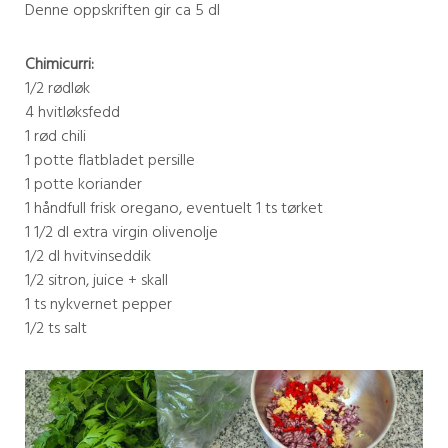
Denne oppskriften gir ca 5 dl
Chimicurri:
1/2 rødløk
4 hvitløksfedd
1 rød chili
1 potte flatbladet persille
1 potte koriander
1 håndfull frisk oregano, eventuelt 1 ts tørket
1 1/2 dl extra virgin olivenolje
1/2 dl hvitvinseddik
1/2 sitron, juice + skall
1 ts nykvernet pepper
1/2 ts salt