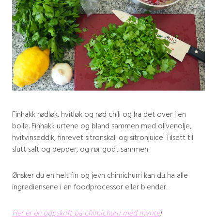
Finhakk rødløk, hvitløk og rød chili og ha det over i en
bolle. Finhakk urtene og bland sammen med olivenolje,
hvitvinseddik, finrevet sitronskall og sitronjuice. Tilsett til
slutt salt og pepper, og rør godt sammen.
Ønsker du en helt fin og jevn chimichurri kan du ha alle
ingrediensene i en foodprocessor eller blender.
Her er en oppskrift på chimichurri med mynte
!