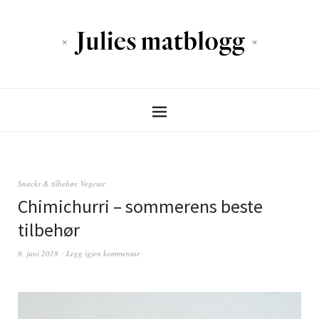
Snacks & tilbehør
,
Vegetar
Chimichurri – sommerens beste
tilbehør
8. juni 2018
Legg igjen kommentar