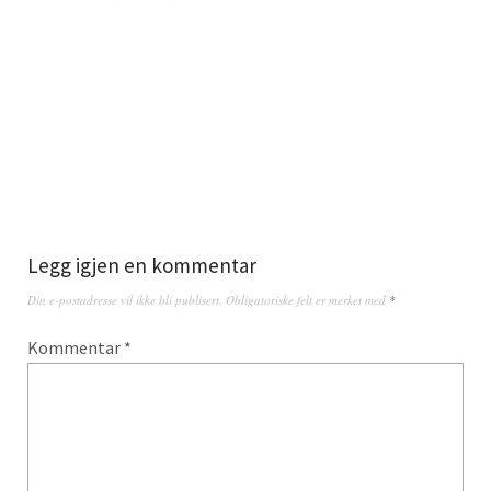
Legg igjen en kommentar
Din e-postadresse vil ikke bli publisert.
Obligatoriske felt er merket med
*
Kommentar
*