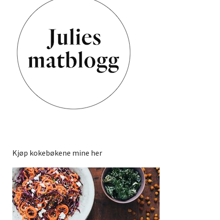
Kjøp kokebøkene mine her