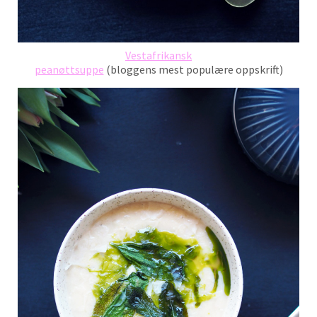
Vestafrikansk
peanøttsuppe
(bloggens mest populære oppskrift)