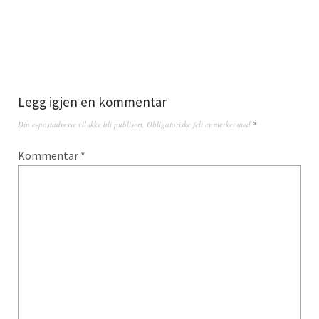
Legg igjen en kommentar
Din e-postadresse vil ikke bli publisert.
Obligatoriske felt er merket med
*
Kommentar
*