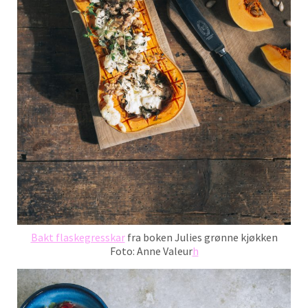
Bakt flaskegresskar
fra boken Julies grønne kjøkken
Foto: Anne Valeur
h