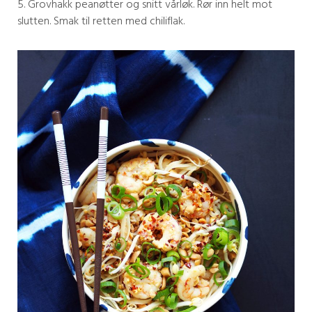
5. Grovhakk peanøtter og snitt vårløk. Rør inn helt mot
slutten. Smak til retten med chiliflak.