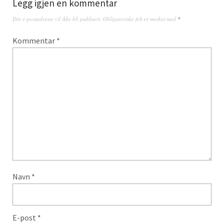
Legg igjen en kommentar
Din e-postadresse vil ikke bli publisert.
Obligatoriske felt er merket med
*
Kommentar
*
Navn
*
E-post
*