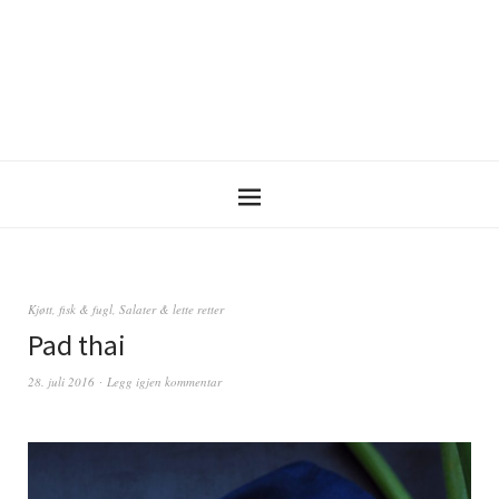
Kjøtt, fisk & fugl
,
Salater & lette retter
Pad thai
28. juli 2016
Legg igjen kommentar