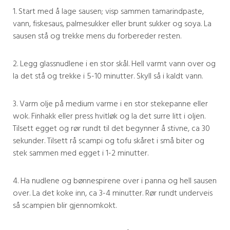
1. Start med å lage sausen; visp sammen tamarindpaste,
vann, fiskesaus, palmesukker eller brunt sukker og soya. La
sausen stå og trekke mens du forbereder resten.
2. Legg glassnudlene i en stor skål. Hell varmt vann over og
la det stå og trekke i 5-10 minutter. Skyll så i kaldt vann.
3. Varm olje på medium varme i en stor stekepanne eller
wok. Finhakk eller press hvitløk og la det surre litt i oljen.
Tilsett egget og rør rundt til det begynner å stivne, ca 30
sekunder. Tilsett rå scampi og tofu skåret i små biter og
stek sammen med egget i 1-2 minutter.
4. Ha nudlene og bønnespirene over i panna og hell sausen
over. La det koke inn, ca 3-4 minutter. Rør rundt underveis
så scampien blir gjennomkokt.