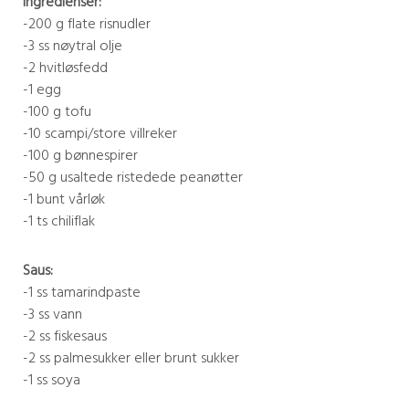
Ingredienser:
-200 g flate risnudler
-3 ss nøytral olje
-2 hvitløsfedd
-1 egg
-100 g tofu
-10 scampi/store villreker
-100 g bønnespirer
-50 g usaltede ristedede peanøtter
-1 bunt vårløk
-1 ts chiliflak
Saus:
-1 ss tamarindpaste
-3 ss vann
-2 ss fiskesaus
-2 ss palmesukker eller brunt sukker
-1 ss soya