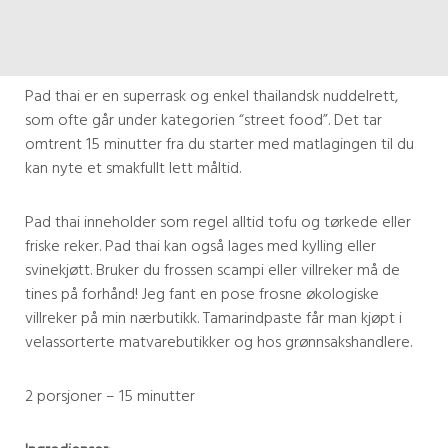
Pad thai er en superrask og enkel thailandsk nuddelrett,
som ofte går under kategorien “street food”. Det tar
omtrent 15 minutter fra du starter med matlagingen til du
kan nyte et smakfullt lett måltid.
Pad thai inneholder som regel alltid tofu og tørkede eller
friske reker. Pad thai kan også lages med kylling eller
svinekjøtt. Bruker du frossen scampi eller villreker må de
tines på forhånd! Jeg fant en pose frosne økologiske
villreker på min nærbutikk. Tamarindpaste får man kjøpt i
velassorterte matvarebutikker og hos grønnsakshandlere.
2 porsjoner – 15 minutter