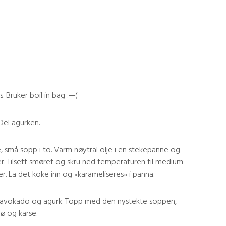
s. Bruker boil in bag :—(
 Del agurken.
fire, små sopp i to. Varm nøytral olje i en stekepanne og
r. Tilsett smøret og skru ned temperaturen til medium-
ker. La det koke inn og «karameliseres» i panna.
lv avokado og agurk. Topp med den nystekte soppen,
ø og karse.