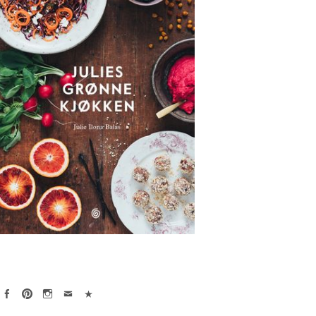
Face
Pint
Insta
Emai
(Per