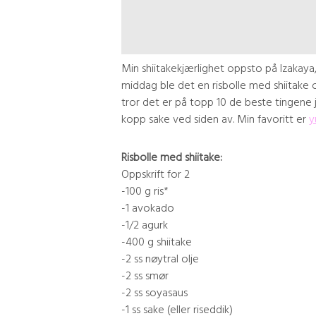
Min shiitakekjærlighet oppsto på Izakaya,
middag ble det en risbolle med shiitake o
tror det er på topp 10 de beste tingene 
kopp sake ved siden av. Min favoritt er
y
Risbolle med shiitake:
Oppskrift for 2
-100 g ris*
-1 avokado
-1/2 agurk
-400 g shiitake
-2 ss nøytral olje
-2 ss smør
-2 ss soyasaus
-1 ss sake (eller riseddik)