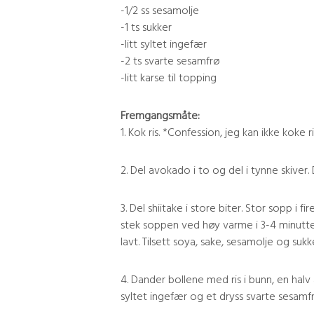
-1/2 ss sesamolje
-1 ts sukker
-litt syltet ingefær
-2 ts svarte sesamfrø
-litt karse til topping
Fremgangsmåte:
1. Kok ris. *Confession, jeg kan ikke koke ri
2. Del avokado i to og del i tynne skiver.
3. Del shiitake i store biter. Stor sopp i 
stek soppen ved høy varme i 3-4 minutte
lavt. Tilsett soya, sake, sesamolje og suk
4. Dander bollene med ris i bunn, en ha
syltet ingefær og et dryss svarte sesamfr