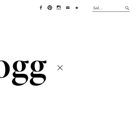
Face
Pint
Insta
Emai
(Per
boo
eres
gra
l
sonv
k
t
m
erne
rklæ
ring)