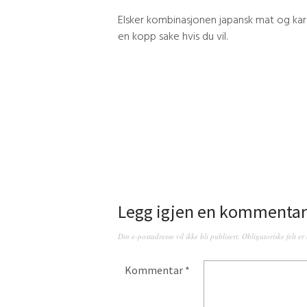
Elsker kombinasjonen japansk mat og kar
en kopp sake hvis du vil.
Legg igjen en kommentar
Din e-postadresse vil ikke bli publisert.
Obligatoriske felt e
Kommentar
*