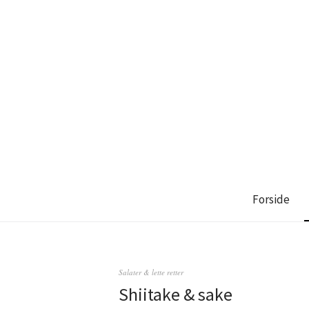
Forside
Salater & lette retter
Shiitake & sake